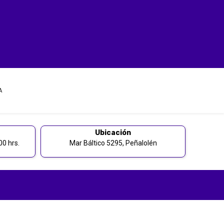
A
Ubicación
0 hrs.
Mar Báltico 5295, Peñalolén